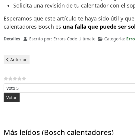
Solicita una revisión de tu calentador con el s
Esperamos que este artículo te haya sido útil y qu
calentadores Bosch es
una falla que puede ser s
Detalles
Escrito por:
Errors Code Ultimate
Categoría:
Err
Artículo anterior: Bosch Calentadores - error C2
Anterior
Por favor, vote
Más leídos (Bosch calentadores)