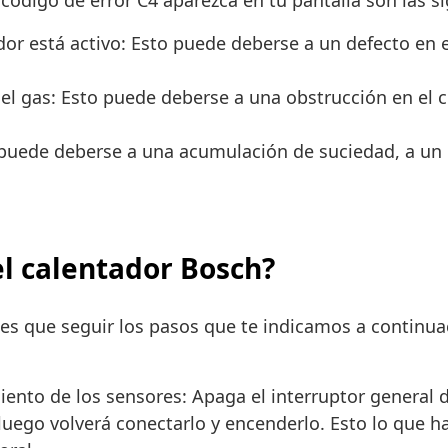
ódigo de error C4 aparezca en tu pantalla son las si
or está activo: Esto puede deberse a un defecto en e
el gas: Esto puede deberse a una obstrucción en el c
puede deberse a una acumulación de suciedad, a un 
el calentador Bosch?
nes que seguir los pasos que te indicamos a continu
ento de los sensores: Apaga el interruptor general d
luego volverá conectarlo y encenderlo. Esto lo que hac