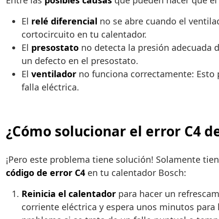
Entre las
posibles causas
que pueden hacer que el c
El
relé diferencial
no se abre cuando el ventilad
cortocircuito en tu calentador.
El
presostato
no detecta la presión adecuada d
un defecto en el presostato.
El
ventilador
no funciona correctamente: Esto 
falla eléctrica.
¿Cómo solucionar el error C4 d
¡Pero este problema tiene solución! Solamente tie
código de error C4
en tu calentador Bosch:
Reinicia el calentador
para hacer un refrescami
corriente eléctrica y espera unos minutos para 