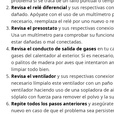
problema si se trata de un fallo puntual o temp
Revisa el relé diferencial
y sus respectivas co
dañado. Apóyate con el uso de un multímetro p
necesario, reemplaza el relé por uno nuevo o 
Revisa el presostato
y sus respectivas conexio
Usa un multímetro para comprobar su funcionam
estar dañadas o mal conectadas.
Revisa el conducto de salida de gases
en tu c
gases del calentador al exterior. Si es necesario
o palitos de madera por aves que intentaron an
limpiar todo bien.
Revisa el ventilador
y sus respectivas conexion
necesario límpialo este ventilador con un paño
ventilador haciendo uso de una sopladora de ai
sóplalo con fuerza para remover el polvo y la s
Repite todos los pasos anteriores
y asegúrate 
nuevo en caso de que el problema sea persistent