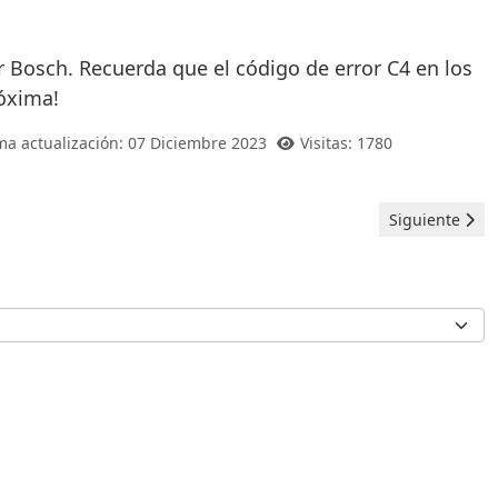
r Bosch. Recuerda que el código de error C4 en los
róxima!
ma actualización: 07 Diciembre 2023
Visitas: 1780
Artículo sigui
Siguiente