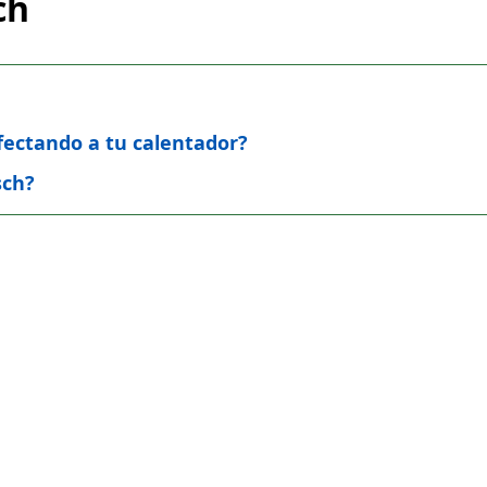
ch
afectando a tu calentador?
sch?