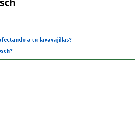
osch
afectando a tu lavavajillas?
osch?