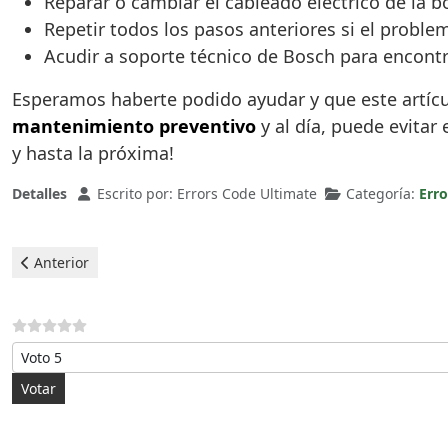
Reparar o cambiar el cableado eléctrico de la 
Repetir todos los pasos anteriores si el proble
Acudir a soporte técnico de Bosch para encontr
Esperamos haberte podido ayudar y que este artícul
mantenimiento preventivo
y al día, puede evitar 
y hasta la próxima!
Detalles
Escrito por:
Errors Code Ultimate
Categoría:
Erro
Artículo anterior: Bosch Lavavajillas - error E24
Anterior
Por favor, vote