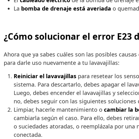
El
cableado eléctrico
de la bomba de drenaje es
La
bomba de drenaje está averiada
o quemada
¿Cómo solucionar el error E23 d
Ahora que ya sabes cuáles son las posibles causas d
para darle uso nuevamente a tu lavavajillas:
Reiniciar el lavavajillas
para resetear los senso
sistema. Para descartarlo, debes apagar el lava
Luego, debes encender el lavavajillas y selecci
no, debes seguir con las siguientes soluciones
Limpiar, hacerle mantenimiento o
cambiar la 
cambiarla según el caso. Para ello, debes retir
o suciedades atoradas, o reemplázala por una n
conectada.