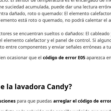
cio: El sensor de temperatura es el encargado de med
iene suciedad acumulada, puede dar una lectura errón
tra dañado, roto o quemado: El elemento calefactor o
 elemento está roto o quemado, no podrá calentar el
tores se encuentran sueltos o dañados: El cableado 
 elemento calefactor y el panel de control. Si algun
to entre componentes y enviar señales erróneas a tu
den ocasionar que el
código de error E05
aparezca en
de la lavadora Candy?
uciones
para que puedas
arreglar el código de erro