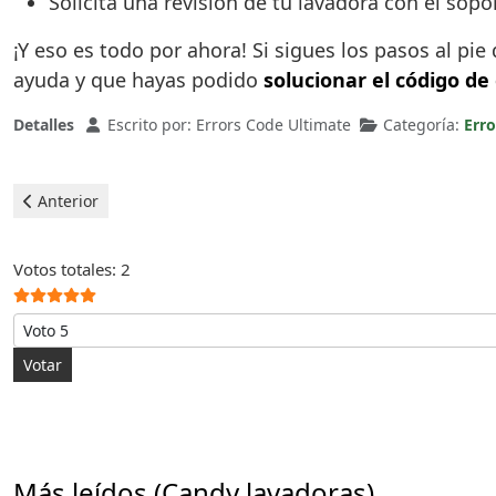
Solicita una revisión de tu lavadora con el sop
¡Y eso es todo por ahora! Si sigues los pasos al p
ayuda y que hayas podido
solucionar el código de
Detalles
Escrito por:
Errors Code Ultimate
Categoría:
Err
Artículo anterior: Candy Lavadoras - error E07
Anterior
Ratio:
5
/
5
Votos totales: 2
Por favor, vote
Más leídos (Candy lavadoras)