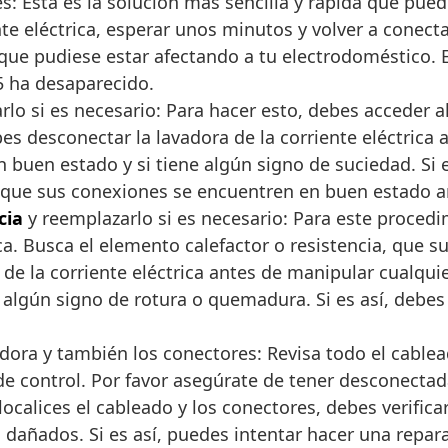
s: Esta es la solución más sencilla y rápida que pued
e eléctrica, esperar unos minutos y volver a conecta
 que pudiese estar afectando a tu electrodoméstico. 
5 ha desaparecido.
rlo si es necesario: Para hacer esto, debes acceder 
Debes desconectar la lavadora de la corriente eléctri
 en buen estado y si tiene algún signo de suciedad. S
sa que sus conexiones se encuentren en buen estado a
cia
y reemplazarlo si es necesario: Para este procedi
 Busca el elemento calefactor o resistencia, que suel
de la corriente eléctrica antes de manipular cualqui
ne algún signo de rotura o quemadura. Si es así, deb
adora y también los conectores: Revisa todo el cable
de control. Por favor asegúrate de tener desconectada
alices el cableado y los conectores, debes verificar
 dañados. Si es así, puedes intentar hacer una repar