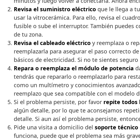
minutos y luego volver a conectarla. Ahora enc
Revisa el suministro eléctrico
que le llega a t
usar la vitrocerámica. Para ello, revisa el cuad
fusible o sube el interruptor. También puedes 
de tu zona.
Revisa el cableado eléctrico
y reemplaza o repa
reemplazarla para asegurar el paso correcto de 
básicos de electricidad. Si no te sientes seguro
Repara o reemplaza el módulo de potencia
da
tendrás que repararlo o reemplazarlo para rest
como un multímetro y conocimientos avanzados 
reemplazo que sea compatible con el modelo de
Si el problema persiste, por favor
repite todos 
algún detalle, por lo que te aconsejamos repet
detalle. Si aun así el problema persiste, enton
Pide una visita a domicilio del
soporte técnico
funciona, puede que el problema sea más grave