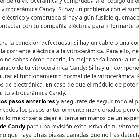
iende tu vitrocerámica y comprueba si el código de e
u vitrocerámica Candy: Si hay un problema con el sumi
ro eléctrico y comprueba si hay algún fusible quemado
contactar con tu compañía eléctrica para informarte 
ra la conexión defectuosa: Si hay un cable o una co
la corriente eléctrica a la vitrocerámica. Para ello
 o no sabes cómo hacerlo, lo mejor sería llamar a un e
ñado de tu vitrocerámica Candy: Si hay un compone
aurar el funcionamiento normal de la vitrocerámica. 
de electrónica. En caso de que el módulo de poten
 tu vitrocerámica Candy.
los pasos anteriores
y asegúrate de seguir todo al pi
ir todos los pasos anteriormente mencionados pero e
ces lo mejor sería dejar el tema en manos de un exper
 de Candy
para una revisión exhaustiva de tu vitroce
 o que haya otras piezas dañadas que no has detect