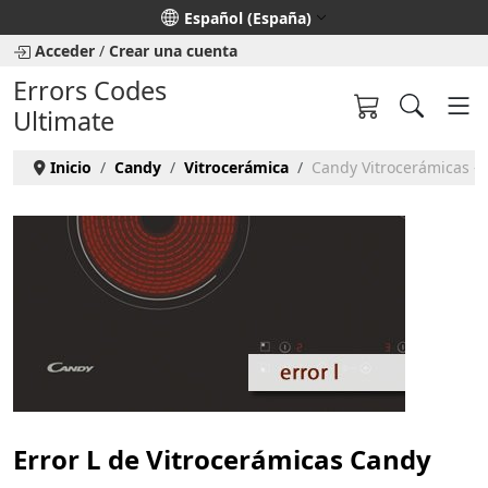
Seleccione su idioma
Español (España)
Acceder
/
Crear una cuenta
Errors Codes
Ultimate
Inicio
Candy
Vitrocerámica
Candy Vitrocerámicas - e
Error L de Vitrocerámicas Candy