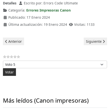
Detalles
Escrito por:
Errors Code Ultimate
Categoría:
Errores Impresoras Canon
Publicado: 17 Enero 2024
Última actualización: 19 Enero 2024
Visitas: 1133
Artículo anterior: Canon Impresoras - error 6000
Artículo sigui
Anterior
Siguiente
Por favor, vote
Más leídos (Canon impresoras)