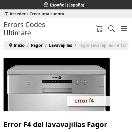
Seleccione su idioma
Español (España)
Acceder
/
Crear una cuenta
Errors Codes
Ultimate
Inicio
Fagor
Lavavajillas
Fagor Lavavajillas - error F
Error F4 del lavavajillas Fagor