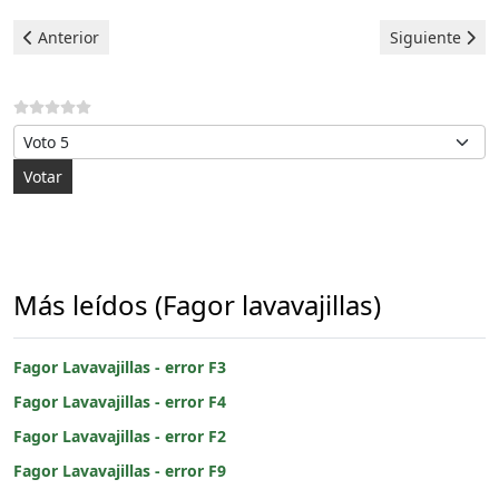
Artículo anterior: Fagor Lavavajillas - error F9
Artículo siguie
Anterior
Siguiente
Por favor, vote
Más leídos (Fagor lavavajillas)
Fagor Lavavajillas - error F3
Fagor Lavavajillas - error F4
Fagor Lavavajillas - error F2
Fagor Lavavajillas - error F9