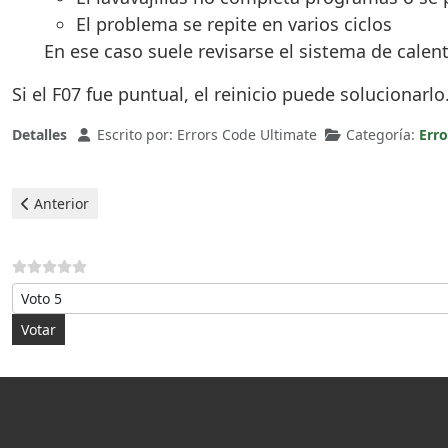
El problema se repite en varios ciclos
En ese caso suele revisarse el sistema de calen
Si el F07 fue puntual, el reinicio puede solucionarl
Detalles
Escrito por:
Errors Code Ultimate
Categoría:
Erro
Artículo anterior: Hotpoint Lavavajillas - Error F10
Anterior
Por favor, vote