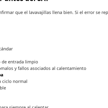
rmar que el lavavajillas llena bien. Si el error se re
tándar
ro de entrada limpio
malos y fallos asociados al calentamiento
ba
un ciclo normal
able
para siempre al calentar