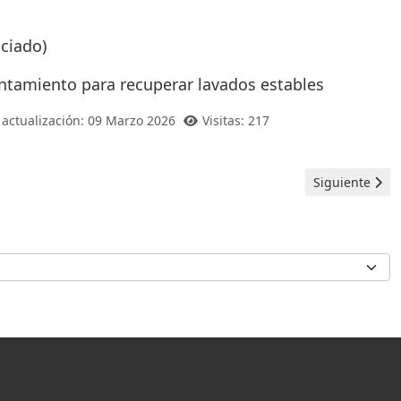
ociado)
alentamiento para recuperar lavados estables
 actualización: 09 Marzo 2026
Visitas: 217
Artículo siguie
Siguiente