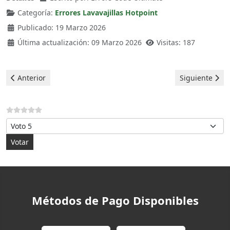
Categoría:
Errores Lavavajillas Hotpoint
Publicado: 19 Marzo 2026
Última actualización: 09 Marzo 2026
Visitas: 187
Artículo anterior: Hotpoint Lavavajillas - Error F07
Artículo siguie
Anterior
Siguiente
Por favor, vote
Métodos de Pago Disponibles