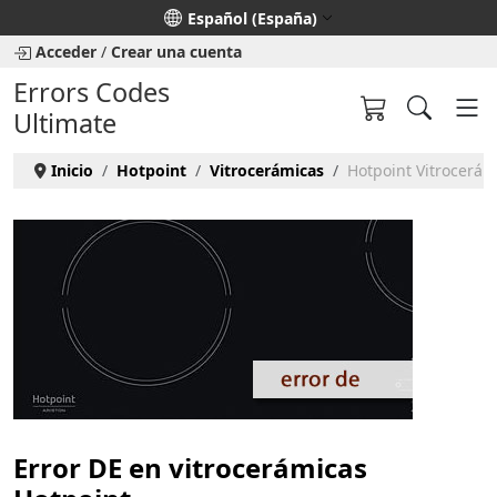
Seleccione su idioma
Español (España)
Acceder
/
Crear una cuenta
Errors Codes
Ultimate
Inicio
Hotpoint
Vitrocerámicas
Hotpoint Vitrocerámi
Error DE en vitrocerámicas