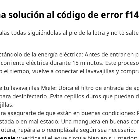
olución al código de error f14 
las todas siguiéndolas al pie de la letra y no te sal
ándolo de la energía eléctrica: Antes de entrar en pá
corriente eléctrica durante 15 minutos. Este proceso
el tiempo, vuelve a conectar el lavavajillas y comprue
 tu lavavajillas Miele: Ubica el filtro de entrada de ag
ara desinfectarlo. Evita cepillos duros que puedan dañ
illas.
ra asegurarte de que están en buenas condiciones: P
stada o en mal estado. Una manguera en buenas con
o rotura, repárala o reemplázala según sea necesario.
renaje
y verifica si el agua circula bien en su interi