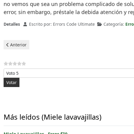
no vemos que sea un problema complicado de soluci
error, sin embargo, préstale la debida atención y re
Detalles
Escrito por:
Errors Code Ultimate
Categoría:
Erro
Artículo anterior: Miele Lavavajillas - Error f51
Anterior
Por favor, vote
Más leídos (Miele lavavajillas)
Miele Lavavajillas - Error f70