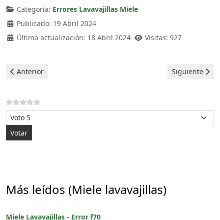
Categoría:
Errores Lavavajillas Miele
Publicado: 19 Abril 2024
Última actualización: 18 Abril 2024
Visitas: 927
Artículo anterior: Miele Lavavajillas - Error f70
Artículo siguie
Anterior
Siguiente
Por favor, vote
Más leídos (Miele lavavajillas)
Miele Lavavajillas - Error f70