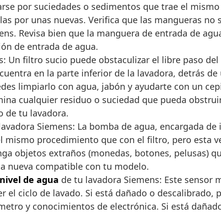
se por suciedades o sedimentos que trae el mismo su
s por unas nuevas. Verifica que las mangueras no s
ens. Revisa bien que la manguera de entrada de agua
ión de entrada de agua.
: Un filtro sucio puede obstaculizar el libre paso d
uentra en la parte inferior de la lavadora, detrás de u
es limpiarlo con agua, jabón y ayudarte con un cepi
ina cualquier residuo o suciedad que pueda obstruirlo 
o de tu lavadora.
lavadora Siemens: La bomba de agua, encargada de i
 el mismo procedimiento que con el filtro, pero esta 
tenga objetos extraños (monedas, botones, pelusas) 
na nueva compatible con tu modelo.
nivel de agua
de tu lavadora Siemens: Este sensor m
ner el ciclo de lavado. Si está dañado o descalibrado,
ímetro y conocimientos de electrónica. Si está daña