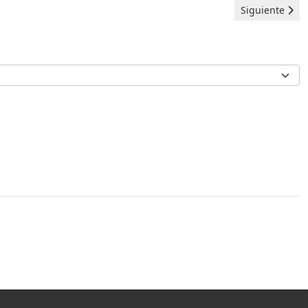
Artículo sigui
Siguiente