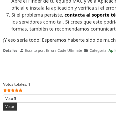
Abre el Finder de tu equipo MAC y ve a Aplicacio
oficial e instala la aplicación y verifica si el err
Si el problema persiste,
contacta al soporte té
los servidores como tal. Si crees que este pod
formas, también te recomendamos comunicarte c
¡Y eso sería todo! Esperamos haberte sido de much
Detalles
Escrito por:
Errors Code Ultimate
Categoría:
Apli
Ratio:
5
/
5
Votos totales: 1
Por favor, vote