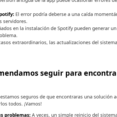
ersión antigua de la app puede ocasionar errores d
otify:
El error podría deberse a una caída momentán
 servidores.
dos en la instalación de Spotify pueden generar un
roblema.
asos extraordinarios, las actualizaciones del siste
omendamos seguir para encontrar
 y estamos seguros de que encontraras una solución
rlos todos. ¡Vamos!
tus problemas:
A veces, un simple reinicio del sistem