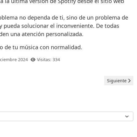
a la última versión de Spotify desde el sitio web
roblema no dependa de ti, sino de un problema de
fy pueda solucionar el inconveniente. De todas
den una atención personalizada.
do de tu música con normalidad.
Diciembre 2024
Visitas: 334
Artículo siguie
Siguiente