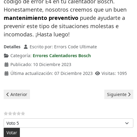
código de error E4 en tu calentador Bosch.
Honestamente, nosotros creemos que un buen
mantenimiento preventivo
puede ayudarte a
prevenir este tipo de situaciones molestas e
incomodas. ¡Hasta luego!
Detalles
Escrito por:
Errors Code Ultimate
Categoría:
Errores Calentadores Bosch
Publicado: 10 Diciembre 2023
Última actualización: 07 Diciembre 2023
Visitas: 1095
Artículo anterior: Bosch Calentadores - error C4
Artículo sigui
Anterior
Siguiente
Por favor, vote