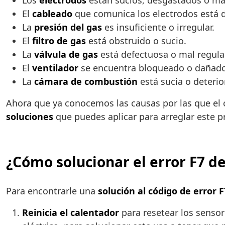
Los
electrodos
están sucios, desgastados o ma
El
cableado
que comunica los electrodos está 
La
presión del gas
es insuficiente o irregular.
El
filtro de gas
está obstruido o sucio.
La
válvula de gas
está defectuosa o mal regula
El
ventilador
se encuentra bloqueado o dañado
La
cámara de combustión
está sucia o deterio
Ahora que ya conocemos las causas por las que el 
soluciones
que puedes aplicar para arreglar este 
¿Cómo solucionar el error F7 d
Para encontrarle una
solución al código de error F
Reinicia el calentador
para resetear los sensor